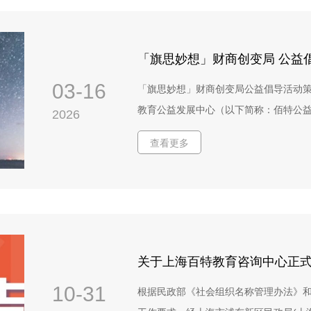
中心代表6人评审组负责评审选定，行政
终以实际设计完稿的跨页数量为准）跨页尺寸
平、公正。通过对投标资料进行审核商
方式：无线胶装；封面250克单铜纸，单
绩、技术与执行方案、价格与性价比等
「旗思妙想」财商创变局 公益
纸。2. 《贝小智成长记》绘本课程手册印刷
海伍仟天数字科技有限公司。上海浦东
册共计2本，平均每本20页，尺寸205x
03-16
「旗思妙想」财商创变局公益倡导活动策
的所有供应商表示衷心感谢，并期待未
（*以上对制作工艺的要求是招标方对该
教育公益发展中心（以下简称：佰特公益
2026
发展贡献力量。 上海浦东佰特教育公益发
等，投标方可在投标方案中提出。） 3.
倡导活动策划与执行供应商报价截止日期：20
日内与上海浦东佰特教育公益发展中心
查看更多
上海浦东佰特教育公益发展中心（简称佰
晚于2026年4月30日交付前4册绘本（数量
注册成立。是国内首家从事青少年财经
付后4册（数量合计3700*4=14800
育，培养独立、有温度、有担当的经济公
后，提供可配备运输所需外箱。同时需提
于2021年获得慈善组织认证，并通过国
货服务。5. 采购合同金额该制作采购总金额
认证。佰特公益秉持“以学生为中心”的
额），供应商报价需为含税价格，除包
强调“教育就是生长，教育就是生活”，
关于上海百特教育咨询中心正
标费用。 四、版权要求1. 招标人提供
过“体验式参与”的课程与活动，开展批
字、插图、版式等）的全部知识产权及相
10-31
根据民政部《社会组织名称管理办法》
www.bebetter.org.cn 二、 
为本项目印刷制作之目的使用上述设计