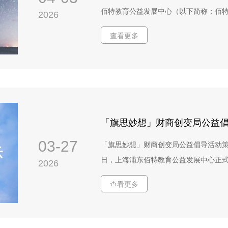
准，招标人启动再竞争程序：1. 范围
佰特教育公益发展中心（以下简称：佰特
2026
品。2. 样品要求（由佰特公益提供）
项目供应商报价截止日期：2026年4月
记》课程手册样刊，3本投标单位严格按
查看更多
发展中心（简称佰特公益）于2009年
终综合得分计算最终得分 = 初评得分 × 7
从事青少年财经素养教育的公益机构，
得分最高的投标单位为：广州市彩源印刷
度、有担当的经济公民。同时佰特公益也是
绘本：3,700套（共29,600本）- 《贝
组织认证，并通过国际权威评估机构SG
本）- 配套包装、运输、3个月免费仓储
持“以学生为中心”的教育理念，尊重学
起5个自然日。如有异议，请在公示期内
长，教育就是生活”，将教育与生活情景
料。 六、联系方式招标人：上海浦东佰
程与活动，开展批判性思考，获得成长。更多信息
桥路535号458幢209室联系人：金华电话：
03-27
「旗思妙想」财商创变局公益倡导活动策划
背景介绍汇童筑梦—2026财智小镇项
info@bebetter.org.cn 上海浦东
日，上海浦东佰特教育公益发展中心正式
2026
县域的社区/学校⼉童进行财智思维的启
活动策划与执行”公开招标公告，诚邀具备
经素养教育观念。项⽬全周期计划支持1
查看更多
月23日12:00，收到3家单位按规定提
资源包”实现在地的财经素养教育，激发
26日10:00，上海浦东佰特教育公益发展
目标能力、投资能力和构建能力。 三、采
召开竞争性磋商会议。本次评审工作严
作交付数量：3700套*8本=29600