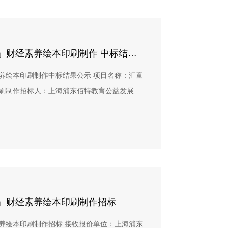
「汇童筑梦-2026财智小镇项目」财经素养绘本印刷制作 中标结果公示
素养绘本印刷制作中标结果公示 项目名称：汇童
本印刷制作招标人：上海浦东佰特教育公益发展中
概述本项目系公益项目“汇童筑梦-2026财智小
《贝小智成长记》系列绘本及配套课程手册的
上限为人民币51万元（含税）。 二、招标与
发布，截止2026年4月12日17:00，共收到6
规定的评审标准（资质合规性、技术方案、商务
投标单位进行独立打分、汇总排名。初评结果
凭投标文件明确区分产品质量优劣。三、再竞争
目」财经素养绘本印刷制作招标
终交付产品符合儿童读物安全、美观、耐用等标
素养绘本印刷制作招标 接收报价单位：上海浦东