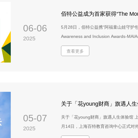
特殊设计小翻页、插袋、贴纸等100个（
（4）字体设计与排版。（5）绘本脚本
2025年9月1日—2025年12月15日
06-06
5月28日，佰特公益携“阿福童山娃守护包”
佰特公益提交初步设计方案。3、深化设
Awareness and Inclusion Aw
2025
内提交深化设计方案。4、设计修改：根
项目”（Best Non-profit Project for Sc
案进行及时修改和完善。5、其他：提供
查看更多
（三）版权要求1、确保设计方案的原创
品完整著作权归上海百特教育咨询中心所
意，不得将作品用于其他商业用途。4、
版。该服务采购总金额28-30万人民
务内容外，还包括投标资料费、试稿费和
资格要求 应同时具备以下条件：1. 
执照、组织机构代码证、民办非盈利机构
05-07
关于「花young财商」旗遇人生体验馆 
所，或者已经完成了相应的业务和税务登
月14日，上海百特教育咨询中心正式对外
2025
准政策。3. 不是已被禁用的供应商或在
展区策划搭建”公开招标公告，诚邀具备资