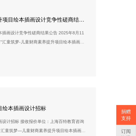
6年3月—2026年10月预算范围：投标方需根据
育公益发展中心的版权要求及行业规范自
资金的高效使用原则。五、 供应商的资格要
时间： 2026年4月12日17:00（北京时
关于汇童筑梦-儿童财商素养提升项目绘本插画设计竞争性磋商结果公告
法人机构（如营业执照、组织机构代码证、民办非
封文件（纸质版本）递交地址：上海市浦东新区
务/办公场所，或者已经完成了相应的业务和
插画设计竞争性磋商结果公告 2025年8月11
电话：021- 5085 5238*邮寄快递注明投标人
准政策。3. 不是已被禁用的供应商或在政府的
“汇童筑梦-儿童财商素养提升项目绘本插画设
并注明“开标时才能启封”和“正本”字
全的财务会计制度，财务状况良好。5. 在经营
参与本项目合作。截至2025年8月25日，共
nfo@bebetter.org.cn 邮件标题请注明：
和社会保障资金的良好记录。6. 近三年完成
完整资质文件。2025年8月26日及9月2日，
智小镇项目」财经素养绘本印刷制作 八、其他说
. 具有大型公众活动策划与执行经验，有公益项
35号458幢209室组织召开竞争性磋商会议。
招标人有权对投标人进行实地考察；3. 中标结果
备媒体合作资源及传播内容生产能力，有成功传播
百特教育咨询中心代表7人评审组负责评审选
公告最终解释权归招标人所有。欢迎符合条件的印
能力，有高校、企业、媒体跨界合作经验者优先。
公开、公平、公正。2025年8月26日，通过
投标书模版.docx2. 投标报价函：投标报价
教育领域有热情与理解。 六、 投标文件及说明
行方案、资格资质、风险预估及保障方案、售后
价参考.docx
身份证复印件。2. 机构相关案例介绍（2-3
供应商：武汉圆与点文化科技有限公司和象外环
目绘本插画设计招标
捐赠
与执行构想，以及项目预算框架（需含税）。
稿设计。2025年9月2日，通过对插画样稿
支持
画设计招标 接收报价单位：上海百特教育咨询
发票类型（普通票或增值税发票）、发票内容明
与叙事性、构图与布局、造型与线条、色彩运
：汇童筑梦—儿童财商素养提升项目绘本插画设
订阅
补充文件。 七、时间与投标方式1. 时间安排招
最终选定本次竞争性磋商成交供应商：武汉圆与