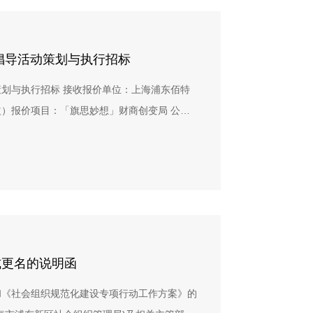
采购督导全程监督，确保评审过程公开、公
：240 mm×480 mm制作工艺要求：装订
讨，综合考虑主体资格与合规性、团队与过往业
面印刷，单面覆哑胶；内页120克本白双胶
因素，最终选定本次竞争性磋商成交供应商：上
倡导活动策划与执行招标
制作交付数量：5000份*2本=10000本该手
佰特教育公益发展中心谨对参与本次竞争性磋商
285mm制作工艺要求：250克双胶，骑马订。
划与执行招标 接收报价单位：上海浦东佰特
来持续深化合作，共同为青年财经素养教育事业
项目的基础要求，如有更好好的工艺、耗材
）报价项目：「旗思妙想」财商创变局 公益
展中心2026年3月27日
 交付时间自合同签订之日起开始打样，3个工作
26年3月23日12:00前 一、 招标机构介绍
确认打样样本及生产标准后，投入印刷制作。最
特公益）于2009年在上海市浦东新区民政局
合计3700*4=14800本）；最晚于5月30日交
素养教育的公益机构，通过提供优质财经素养教
本）。4. 运输包装、仓储与代发货服务完成印刷
民。同时佰特公益也是上海市4A级社会组织，
供为期3个月以上的仓储服务；同步提供代发
际权威评估机构SGS的全球社会组织对标审核
上限为¥510000.00元（含税人民币金
教育理念，尊重学生在教育活动中的主体地位，
含以上服务内容外，还包括投标资料费等其他投
将教育与生活情景有机融合在一起，让学生通
式更名的说明函
的《贝小智成长记》系列绘本设计完稿（含文
判性思考，获得成长。更多信息请点击：
关权益归招标人所有。2. 投标人（中标人）仅
和《社会组织规范化建设专项行动工作方案》的
项目背景与目标在当前复杂的经济环境下，青年群体在就业
稿，不得以任何形式复制、改编、传播、转授权