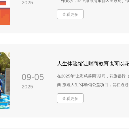
工作要求，经上海市浦东新区民政局(上
2025
市场上正面临前所未有的压力，这要求
或用于其他商业及非商业用途。3. 投
核准，我机构名称已于2025年【10】月
立与未来可持续发展相匹配的财富观念
查看更多
识产权（包括但不限于字体、图片、图
名为“上海浦东佰特教育公益发展中心”。
响青年人生选择、职业发展与生活品质
由投标人承担全部法律责任并赔偿招标人
划了“「旗」思妙想财商创变局”项目，
所有印刷底版、数码文件等资料移交招标
导理念，通过赋能培训、创意策划与落
在投标文件中提交《版权承诺函》（格式
可传播的金融教育公益活动，推动金融教育
商的资格要求 应同时具备以下条件：1
实现“青年策划、青年参与、公众同行”的
格，具备有效的营业执照；2. 具备印刷
人生体验馆让财商教育也可以花y
性公众倡导活动，落地互动性、传播性
应商遵守上海浦东佰特教育公益发展中心
播与公众参与的目标，特面向具备大型
09-05
在2025年“上海慈善周”期间，花旗银行
府的黑名单里。5. 具有良好的商业信誉
绕“旗思妙想财商创变局”项目主线，提
商·旗遇人生”体验馆公益项目，旨在通
三年内在经营活动中无重大违法记录；7
2025
体采购内容包括但不仅限于以下：1、传
慈善文化传播有机结合。活动吸引了众
8. 具备类似绘本或儿童读物印刷制作经
变局”项目主线，策划具有互动性、传播
查看更多
的参与，活动体验者800余人。
副本复印件（加盖公章）；2. 印刷经营
计（含导视系统、宣传物料延展）（3）
权委托书及被授权人身份证复印件；4.
活动物料延展）2、活动落地执行（1）
仓储管理及代发货流程说明等）；5. 
设备维护）（2）活动场地协调、现场布
代发货、税费等全部费用明细）；6. 