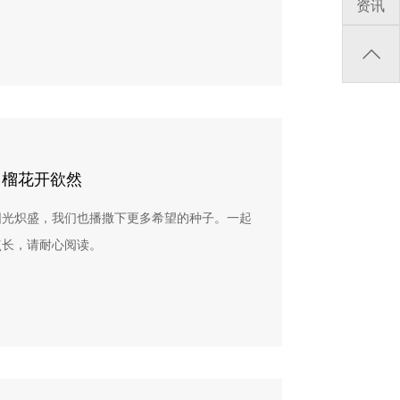
资讯
5日 一、 机构介绍上海百特教育咨询中心（简称
间：2026年3月23日12:00前中标通知时间：
询中心谨对参与本次竞争性磋商的所有供应商表
区民政局注册成立。是国内首家从事青少年财经
按照要求准备投标文件，并盖章。（2）将纸质版文
，共同为儿童财养教育事业发展贡献力量。上海
经素养教育，培养独立、有温度、有担当的经济
邮寄至：上海市浦东新区金桥路535号458幢209
组织，于2021年获得慈善组织认证，并通过
5238*注明投标人单位名称、地址、联系电话、联系
对标审核认证。佰特公益秉持“以学生为中心”的
本”字样。（3）将扫描电子版文件（盖章后的版
地位，强调“教育就是生长，教育就是生活”，
：jelena.jin@bebetter.org.cn邮件标
生通过“体验式参与”的课程与活动，开展批判
」财商创变局公益倡导活动策划与执行 附件：
，榴花开欲然
better.org.cn 二、 背景介绍汇童筑梦—
：投标报价函.docx
阳光炽盛，我们也播撒下更多希望的种子。一起
生活为主线，开发财商素养提升汇丰品牌教育内
点长，请耐心阅读。
人才的行业共建，实现项目品牌升级复制。通
童融入群体，获得归属感、关爱和支持，赋能儿
，实现经济生活的积极参与和可持续健康发
1、绘本共2个主题，每个主题5本，合计10
页尺寸：240 mm×480 mm3、需完成：
本插画30幅左右，小图75个左右）；（2）内页