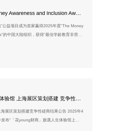
每本10个左右）；（3）扉页+环衬各1幅；
佰特公益成为首家获得“The Money Awareness and Inclusion Awards”的中国大陆组织
编辑审稿。（二）设计服务内容1、设计周期：
（陆续出稿）2、初步设计方案：在10个工作日内向
公益项目成为首家赢得2025年度“The Money
计方案：初步确认初步设计方案后10个工作日
ards-MAIAs”的中国大陆组织，获得“最佳学龄教育非营利
据佰特公益的反馈和项目进展需要，对设计方
hool Age Education）奖项。
与本项目设计相关的技术咨询和售后服务等。
性和合法性，不得侵犯他人的知识产权。2、作
有。3、未经上海百特教育咨询中心书面同
绘本供公益项目使用，不进行零售，不涉及出
币含税，供应商报价需为含税价格，除包含以上服
供应商差旅费用（如有）等。 四、 供应商的
关于「花young财商」旗遇人生体验馆 上海展区策划搭建 竞争性磋商结果公告
在中华人民共和国国内设有独立法人机构（如营业
注册登记证等）；拥有合法的业务/办公场
上海展区策划搭建竞争性磋商结果公告 2025年4
记。2. 供应商遵守上海百特教育咨询中心的标
发布“「花young财商」旗遇人生体验馆上海
政府的黑名单里。4. 具有良好的商业信誉和健
质的供应商参与本项目合作。截至2025年4月