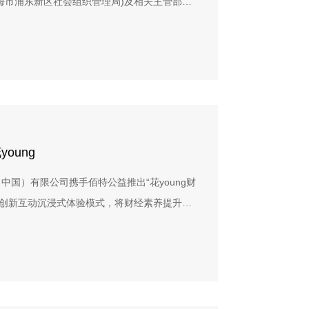
海市浦东新区社会组织管理局)及相关主管部门
青年不仅需要掌握基础的财务管理技能，更需建
标人须保证在印刷制作过程中不侵犯任何第三方知
【13】日起正式由“上海百特教育咨询中心”更
与决策能力。财商已不仅是一种技能，更成为影
案等），如因投标人原因产生第三方侵权纠纷，
的核心素养。佰特公益特响应这一时代需求，策
因此遭受的损失。4. 印刷完成后，中标人应将
以高校青年学生为主体，融合慈善金融与公众倡
人，不得留存任何形式的复制件。5. 投标人应
地实践，打造一系列具有社会影响力、可复制、
自拟），承诺遵守上述版权要求。 五、供应
从“知识输入”走向“行为引导”与“价值塑造”，
. 在中华人民共和国境内注册，具有独立法人资
共创生态。 三、 招标内容与范围为打造标杆
经营许可证，经营范围涵盖出版物印刷；3. 供
oung
、教育性兼具的金融教育公众活动，实现广泛传
的标准政策。4. 不是已被禁用的供应商或在政
活动策划与传播经验的机构进行招标，要求围
（中国）有限公司携手佰特公益推出“花young财
和健全的财务会计制度，财务状况良好；6. 近
供综合性传播活动策划方案并负责落地执行。具
过创新互动沉浸式体验模式，将财经素养提升与
. 具有履行合同所必需的设备和专业技术能力；
播活动策划与创意（1）围绕“旗思妙想财商创
多青年学生、花旗中国的企业志愿者及社会公众
验者优先。 六、投标文件内容1. 企业营业执照
性、教育性的公众传播活动（2）主视觉系统设
许可证复印件（加盖公章）；3. 法定代表人授
交互装置创意设计（含主视觉装置、交互装置
 项目实施方案及工期计划（内涵印刷生产方案、
活动主体展区搭建（含灯光、音响集成等安装与
项目报价单（含打样、印刷、包装、运输、仓储、
置、流程管理、安全保障等全流程的工作执
近三年同类项目证明材料（合同复印件）；