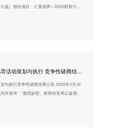
：邀请初评得分排名前三名的投标单位提交实物样
公益）报价项目：汇童筑梦—2026财智小镇
《贝小智成长记》绘本样刊，3册《贝小智成长
12日 一、机构介绍上海浦东佰特佰特教育公益
照各投标书中所递交的工艺完成制作。 四、最
在上海市浦东新区民政局注册成立。是国内首家
0% + 样品评审得分 × 30% 经综合计算，最终
通过提供优质财经素养教育，培养独立、有温
有限公司 中标内容：- 《贝小智成长记》系列
上海市4A级社会组织，于2021年获得慈善
小智成长记》绘本课程手册：5,000份（共10,000
S的全球社会组织对标审核认证。佰特公益秉
及代发货服务 五、公示期限自本公示发布之日
生在教育活动中的主体地位，强调“教育就是生
以书面形式向招标人提出，并提供相应证明材
有机融合在一起，让学生通过“体验式参与”的课
「旗思妙想」财商创变局公益倡导活动策划与执行 竞争性磋商结果公告
特教育公益发展中心地址：上海市浦东新区金
请点击：www.bebetter.org.cn 二、
021-50855238邮箱：
与执行竞争性磋商结果公告 2026年3月16
目，通过《⻉⼩智成⻓记》系列绘本，对城镇、
佰特教育公益发展中心2026年4月30日
对外发布“「旗思妙想」财商创变局公益倡导
蒙和财经素养能力的培养，同时影响家⻓的财
资质的供应商参与本项目合作。截至2026年3
0个城市的社区和学校使⽤“汇丰财经素养教育
交的投标书、报价函及完整资质文件。2026年3月
孩子并逐步培养儿童的内驱能力、定义能力、
中心于浦东新区金桥路535号458幢212室组织
购内容 1. 《⻉小智成⻓记》系列绘本印刷制
格遵循规范程序，由上海浦东佰特教育公益发展
本该系列全套共计8本，平均每册绘本15个跨页（最