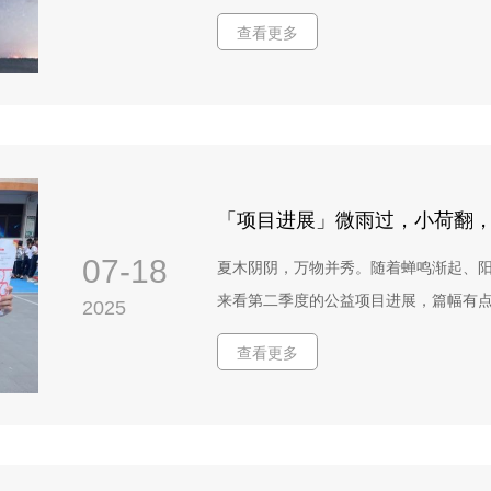
计供应商报价截止日期：2025年8月2
标公告发布：2026年3月16日投标截止时
点文化科技有限公司。上海百特教育咨
查看更多
佰特公益）于2009年在上海市浦东新
2026年3月26日2. 投标方式（1）
示衷心感谢，并期待未来持续深化合作
素养教育的公益机构，通过提供优质财
件，在2026年3月23日17:00前，快递
百特教育咨询中心2025年9月4日
公民。同时佰特公益也是上海市4A级社会
室收件人：金 华电话：021- 5085 
国际权威评估机构SGS的全球社会组织
人姓名，并注明“开标时才能启封”和“正
教育理念，尊重学生在教育活动中的主体
本），在2026年3月23日17:00前，发送至：邮箱
将教育与生活情景有机融合在一起，让学
题请注明：投标人单位名称+「旗思妙想
「项目进展」微雨过，小荷翻
性思考，获得成长。更多信息请点击：www.be
投标书模版：投标书模版.docx投标报价函
07-18
夏木阴阴，万物并秀。随着蝉鸣渐起、
儿童财商素养提升项目以儿童参与经济
来看第二季度的公益项目进展，篇幅有
2025
容，赋能在地伙伴和社工网络开展产品+
过可持续的金融教育服务模式，帮助儿
查看更多
童充分发挥自己的潜力，提升财经素养
展。 三、 采购内容（一）整体服务体量
本。每本平均15个跨页（含封面封底）2、跨
（1）内文插画300幅，小图750个（每