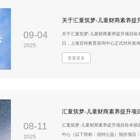
行 四、 项目预算与周期项目周期：202
7. 《版权承诺函》（遵循上海佰特教
方案提供详细预算，预算应体现公益项目
拟）。 七、投标方式和时间投标文件递交截止
求1. 在中华人民共和国国内设有独立
间）1. 递交方式： 邮寄递交纸质版密
盈利机构注册登记证等）；拥有合法的业
09-04
关于汇童筑梦-儿童财商素养提升项目绘本
金桥路535号458幢209室收件人：金 华 
税务登记。2. 供应商遵守佰特公益的标
日，上海百特教育咨询中心正式对外发布
2025
单位名称、地址、联系电话、联系人姓名，
黑名单里。4. 具有良好的商业信誉和健
计”公开招标公告，诚邀具备资质的供应商
样。 2. 邮件递交盖章的扫描版文件电子邮箱：i
查看更多
活动中没有重大违法记录,有依法缴纳税收
有5家供应商按规定提交投标书、报价函及
投标人单位名称+「汇童筑梦-2026财
过3个及以上大型商业主题展览案例。7
上海百特教育咨询中心于浦东新区金桥路5
明1. 本次招标不接受联合体投标；2. 
目或金融教育领域经验者优先。8. 具
本次评审工作严格遵循规范程序，由上海
将通过邮件形式通知中标单位；4. 本
案例者优先。9. 具备良好的资源整合
定，行政采购督导全程监督，确保评审过程
刷单位踊跃投标。 附件：1. 投标书模版：
10. 认同公益理念，对青年发展、金融
对投标资料进行审核商讨，综合考虑执
函.docx3. 物流服务报价参考：物流服务报
1. 机构简介及营业执照复印件、投标人的
服务、投标价格等因素，初步选定两家
汇童筑梦-儿童财商素养提升项
个）；3. 针对本项目的初步策划思路
中（苏州）文化创意有限公司，进行插画样
08-11
汇童筑梦-儿童财商素养提升项目绘本插
4. 注明可接受的付款方式、可开具的
设计进行审核商讨，综合考虑主题表达
中心（以下简称：佰特公益）报价项目
细。5. 采购单位认为有必要提供的其他
2025
用、细节与质感、创意与风格等因素，