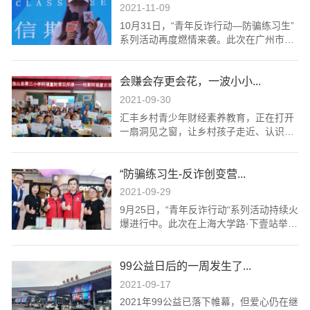
09年在上海市浦东新区民政局注册成立。
过国际权威评估机构SGS的全球社会组织
2021-11-09
是国内首家从事青少年财经素养教育的公
对标审核认证。汇丰儿童财经素养教育三
10月31日，“青年反诈行动—防骗练习生”
益机构，通过提供优质财经素养教育，培
期项目通过家庭工具引导包、桌游、嘉年
系列活动再度燃情来袭。此次在广州市天
养独立、有温度、有担当的经济公民。同
华、集中训练营、财商小镇等多元干预形
河区举行的“反诈创变营”是青年反诈行动
时佰特公益也是上海市4A级社会组织，于
式，对城市流动儿童进行财智思维的启蒙
公益项目在广州地区的重磅活动，受到各
2021年获得慈善组织认证，并通过国际权
和财经素养能力的培养，同时影响家长的
会赚会存更会花，一波小小...
界人士的关注。
威评估机构SGS的全球社会组织对标审核
财经素养教育观念，以此来激发孩子学习
认证。佰特公益秉持“以学生为中心”的教
2021-09-30
财经素养的兴趣和自我管理、实现目标的
育理念，尊重学生在教育活动中的主体地
汇丰乡村青少年财经素养教育，正在打开
能力。 -采购内容-1、生产要求：4-6岁儿
位，强调“教育就是生长，教育就是生
一扇洞见之窗，让乡村孩子走近、认识和
童财商桌游套装+工作纸、7-12岁儿童财
活”，将教育与生活情景有机融合在一起，
思考那些与他们息息相关却被忽略埋没的
商桌游套装+工作纸，桌游套装共1200
让学生通过“体验式参与”的课程与活动，
关于钱的话题，助力其提升对金钱的掌控
套，工作纸共320套，该物资采购总金额1
开展批判性思考，获得成长。更多信息请
“防骗练习生-反诈创变营...
能力与规划意识。
8-28万人民币含税。2、 内容要求：儿童
点击：www.bebetter.org.cn二、背景介绍
财商桌游套装包含说明书、活动面板等，
2021-09-29
青少年职业发展项目，是佰特公益针对非
一套桌游适合4人使用；相应工作纸包含
9月25日，“青年反诈行动“系列活动持续火
优势青少年群体的公益项目，旨在提升青
配套的故事卡、手册等。以最终社区需求
爆进行中。此次在上海大学路·下壹站举行
少年（15-24岁）的就业能力，改善就业
数量为准。-供应商要求- 应同时具备以下
的“反诈创变营结营仪式”是青年反诈行动
链接，并建立青少年就业与发展所需的支
条件：1.在中华人民共和国国内设有独立
公益项目在上海地区的收官活动，备受关
持性环境，从而提升青年就业质量。职业
法人机构（如营业执照、组织机构代码
99公益日后的一周发生了...
注。
软技能培养是青少年项目中的一个关键干
证、民办非盈利机构注册登记证、等）；
预方式，佰特公益自2018年起在上海、广
拥有合法的业务/办公场所，或者已经完成
2021-09-17
东、云南、成都、苏州等地通过与当地合
了相应的业务和税务登记。2.供应商遵守
2021年99公益已落下帷幕，但爱心仍在继
作伙伴合作，开展了一系列的培训实践，