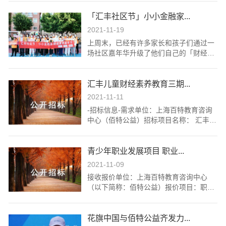
「汇丰社区节」小小金融家...
2021-11-19
上周末，已经有许多家长和孩子们通过一
场社区嘉年华升级了他们自己的「财经素
养值」！让我们回到2021汇丰广州社区节
现场，看看大家是如何在社区嘉年华的游
汇丰儿童财经素养教育三期...
戏中习得财经素养知识，学会避坑不踩雷
的吧~
2021-11-11
-招标信息-需求单位：上海百特教育咨询
中心（佰特公益）招标项目名称： 汇丰儿
童财经素养教育三期项目桌游采购。供应
商报价截止日期：2021年11月23日（逾
青少年职业发展项目 职业...
期不予受理）供应商报价需为含税价格-概
况-上海百特教育咨询中心（简称佰特公
2021-11-09
益）于2009年在上海市浦东新区民政局注
接收报价单位：上海百特教育咨询中心
册成立。是国内首家从事青少年财经素养
（以下简称：佰特公益）报价项目：职业
教育的公益机构，通过提供优质财经素养
探索桌游开发服务采购供应商报价截止日
教育，培养独立、有温度、有担当的经济
期：2021年11月19日一、机构介绍上海
公民。同时佰特公益也是上海市4A级社会
花旗中国与佰特公益齐发力...
百特教育咨询中心（简称佰特公益）于20
组织，于2021年获得慈善组织认证，并通