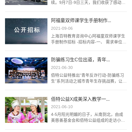
我们的标准政策。3.不是已被禁用的供应
续。9月7日-9日三天，我们收获了感动、
并探索了一个职业软技能培训框架，同时
商或在政府的黑名单里4.具有良好的商业
美好、肯定及支持，更加坚定了佰特公益
借助游戏化教学开发了相应的教学道具。
信誉和健全的财务会计制度，财务状况良
希望通过提供优质的财经素养教育，助力
2021年，佰特公益计划基于课程及游戏化
好5.在经营活动中没有重大违法记录,有依
阿福童双师课学生手册制作...
乡村振兴，实现教育公平的目标。非常感
教学的探索，开发一套完整的职业探索规
法缴纳税收和社会保障资金的良好记
谢每一位捐助者以及为佰特公益发声的爱
划主题的桌面游戏，以促进该课程的标准
2021-09-06
录； -报价文件及说明-需包含以下文件：
心人士！
化落地并提升青少年的课程参与性。三、
上海百特教育咨询中心阿福童双师课学生
l. 内含完整的报价文件2套（投标书模板和
采购内容帮助15-24岁的职校学⽣了解劳
手册制作招标 -招标内容-一、 需求单位：
报价函模板），根据报价内容提交的执行
动⼒市场的信息并进⾏职业拓展和创业意
上海百特教育咨询中心（佰特公益）
方案及费用明细（需含税）2. 内含企业营
识的启蒙，并以某一具体行业为切⼊点设
二、 招标项目名称： 阿福童双师课学生
业执照副本以及经营服务范围3. 注明可接
计可视化的产品包/桌游。产品包/桌游能
防骗练习生C位出道，青年...
手册制作三、招标内容：1. 按提供的手册
受的付款方式，可在合同签订后先开具增
够成为轻量化的项⽬初期干预方式，后期
设计稿，完成手册印刷、制作及配送至指
值税普通发票（内容明细）后付款（需要
2021-06-30
可以对接具体⾏业和产业进⾏项⽬深度干
定地点；2. 标段划分：本次招标货物分为
提供可开具的发票内容）4. 投标人的身份
佰特公益特推出“青年反诈行动-防骗练习
预；能够更可视化地呈现，让资⽅以及企
1个标包（合同包）；3. 生产明细：具体
证复印件5. 采购单位认为有必要提供的其
生”系列活动之城市青年生存挑战赛，让青
业志愿者以更⽅便地⽅式参与其中。 产出
以最终沟通的生产需求为准。-投标文
他补充文件 -投标方式-投标人在2021年11
年学生在一天内使用有限的生存金完成一
要求，2021年12月15日前完成：l 一份可
件- 1. 投标机构应提交有效的资质文件：
月23日17:00前将纸质版报价文件快递邮
系列的挑战任务。
视化桌游开发的概念说明l 一套桌游文件
1) 企业法人营业执照（复印件）；2) 机构
寄到上海市普陀区中山北路2790号杰地大
佰特公益X成美深入教学一...
及其工具（电子版设计稿）l 十套桌游实
注册文件和法人、投标人的正反面身份证
厦201室，收件人：供应链，电话：021
物及工具 相关工作包括需求调研、产品内
复印件；3) 投标人认为有必要提供的声明
- 5085 5238，注明投标人单位名称、地
2021-06-10
容设计、产品包装设计、产品测试及迭
及文件；2. 投标机构应按照招标方要求填
址、联系电话、联系人姓名。内含完整的
4-5月阳光明媚的日子，从南到北，由成
代。以上任务，均由服务供应商的内容团
写投标书（投标书模版见文章底部链接）,
报价文件2套，提供企业营业执照副本，
美慈善基金会和佰特公益组成的走访小组
队与佰特公益的导师团队通过共创教研的
并加盖机构公章；3. 投标报价函（盖机构
经营服务的范围及相关报价明细，投标人
来到全国共12所学校进行本年度的项目走
工作方式完成。该服务采购总金额25-30
公章）； -投标机构资格要求--投标人在
认为有必要提供的其他补充文件。将报价