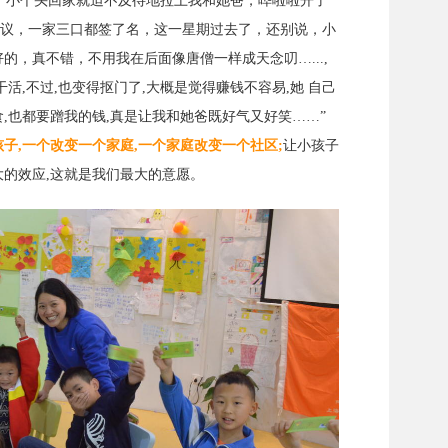
，小个头回家就迫不及待地拉上我和她爸，哗啦啦开了
议，一家三口都签了名，这一星期过去了，还别说，小
的，真不错，不用我在后面像唐僧一样成天念叨…...,
活,不过,也变得抠门了,大概是觉得赚钱不容易,她 自己
,也都要蹭我的钱,真是让我和她爸既好气又好笑……”
子,一个改变一个家庭,一个家庭改变一个社区;
让小孩子
大的效应,这就是我们最大的意愿。