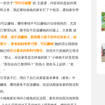
一些关于
“节约与储蓄”
的 主题课，内容讲的是如何调
和义务，我赶紧给格格的家长打了个电话，通知家长带
情可以赚钱，哪些事情不可以赚钱讨论得很热烈，尤其
己整理玩具、图书应不应该赚钱的问题上，大多数 孩
不同意，该不该赚钱，那得看小孩子的年纪有多大，如
努力 ，爸爸妈妈培养习惯，可以赚钱
”她的话让我很惊
她已经
区分基本的权利与责任
，但也许只是她的父母没
：“那么，你在家里是怎样做的呢？”小格格不好意思地
：“那你会自己整理吗？”其他小 朋友马上起哄：“老
。”
引导孩子们，明白了自己在家庭基本事务（家务）中
赚钱，哪些家务不应该赚钱，也尝试根据各家的情况和
则。
小格格家长询问小格格的近况我，家长特别高兴地和我