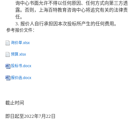
询中心
书面允许不得以任何原因、任何方式向第三方透
露。否则，
上海百特教育咨询中心
将追究有关的法律责
任。
3.
报价人自行承担因本次投标所产生的任何费用
。
参考报价文件：
询价单.xlsx
预算.xlsx
投标书.docx
报价函.docx
截止时间
即日起至
20
22
年
7
月
22
日