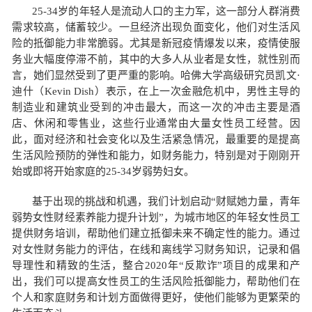
25-34岁的年轻人是流动人口的主力军，这一部分人群消费
需求较高，储蓄较少。一旦经济出现负面变化，他们对生活风
险的抵御能力非常脆弱。尤其是新冠疫情爆发以来，疫情使服
务业大幅度停滞不前，其中的大多人从业者是女性，就性别而
言，她们显然受到了更严重的影响。哈佛大学高级研究员凯文·
迪什（Kevin Dish）表示，在上一次金融危机中，男性主导的
制造业和建筑业受到的冲击最大，而这一次的冲击主要是酒
店、休闲和零售业，这些行业通常由大量女性员工经营。因
此，面对经济和社会变化以及生活紧急情况，最重要的是提高
生活风险预防的弹性和能力，如财务能力，特别是对于刚刚开
始或即将开始家庭的25-34岁弱势妇女。
基于出现的挑战和机遇，我们计划启动
“财赋她力量，青年
弱势女性财经素养能力提升计划”，为城市地区的年轻女性员工
提供财务培训，帮助他们建立抵御未来不确定性的能力。通过
对女性财务能力的评估，在线和离线学习财务知识，记录和倡
导理性和精致的生活，整合2020年“反欺诈”项目的成果和产
出，我们可以提高女性员工的生活风险抵御能力，帮助他们在
个人和家庭财务和计划方面做得更好，使他们能够为更繁荣的