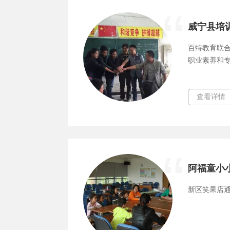
威宁县培
百特教育联
职业素养和
查看详情
阿福童小
新区笑果店